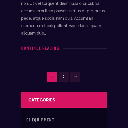
non. Ut vel torquent diam nulla orci, cubilia
accumsan nullam phasellus risus et per, purus
pede, atque sociis nam quis. Accumsan
elementum taciti pellentesque lacus quam,
aliquam duis…
CONTINUE READING
POSTS
PAGE
1
PAGE
2
>
PAGINATION
CATEGORIES
DJ EQUIPMENT