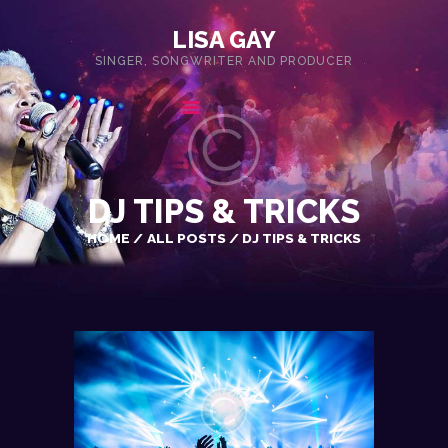
LISA GAY
SINGER, SONGWRITER AND PRODUCER
LISA GAY
SINGER, SONGWRITER AND PRODUCER
HOME
LISA’S BIOGRAPHY
EVENTS
DJ TIPS & TRICKS
VIDEOS
HOME
ALL POSTS
DJ TIPS & TRICKS
SHOP
CONTACT